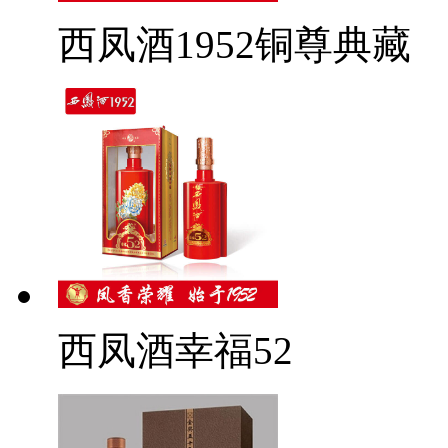
西凤酒1952铜尊典藏
西凤酒幸福52