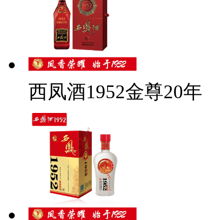
西凤酒1952金尊20年