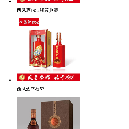
西凤酒1952铜尊典藏
西凤酒幸福52