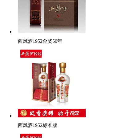
西凤酒1952金奖50年
西凤酒1952标准版