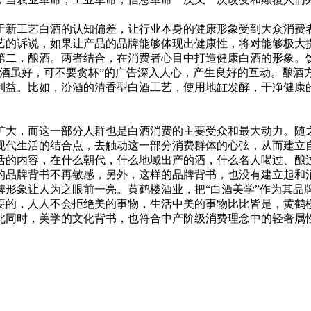
新工艺白酒的认知偏差，让行业本身的健康形象受到大众消费者
艺的诉说，如果让产品的品牌能够体现出健康性，将对能够极大
二，酿酒。两者结合，在消费者心目中打造健康白酒的形象。饮
劲酒虽好，可不要贪杯”的广告深入人心，产生良好的互动。酿酒
利益。比如，汾酒的清香型白酒工艺，使用地缸发酵，干净健康
大，而这一部分人群也是白酒消费的主要受众和最大动力。随之
现代生活的结合点，去触动这一部分消费群体的心弦，从而建立
的内容，在什么朝代，什么地域出产的酒，什么名人喝过、酿过
的品牌背书不再敏感，另外，这样的品牌背书，也没有建立起和
象让人为之眼前一亮。黄鹤楼酒业，把“白酒美学”作为其品牌
要的，人人不会拒绝美的事物，生活中美的事物比比皆是，黄鹤
此同时，美学的文化背书，也符合中产阶级消费理念中的轻奢属