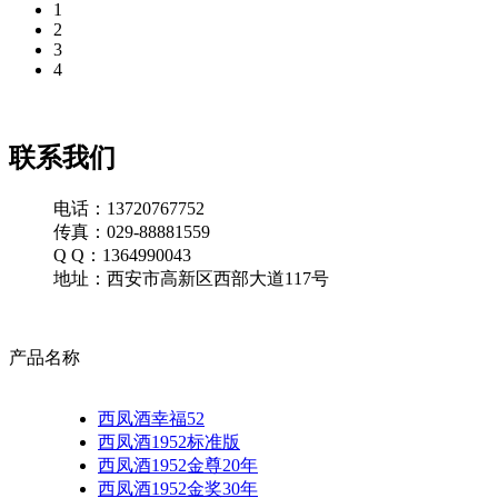
1
2
3
4
联系我们
电话：13720767752
传真：029-88881559
Q Q：1364990043
地址：西安市高新区西部大道117号
产品名称
西凤酒幸福52
西凤酒1952标准版
西凤酒1952金尊20年
西凤酒1952金奖30年