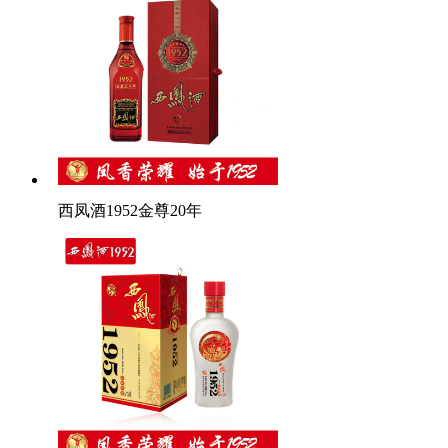
西凤酒1952金尊20年