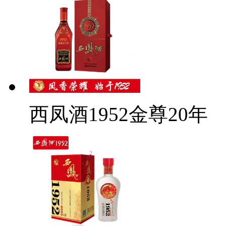
西凤酒1952金尊20年