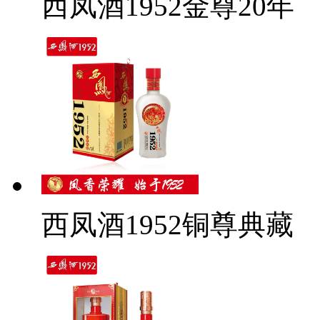
西凤酒1952金尊20年
西凤酒1952铜尊典藏