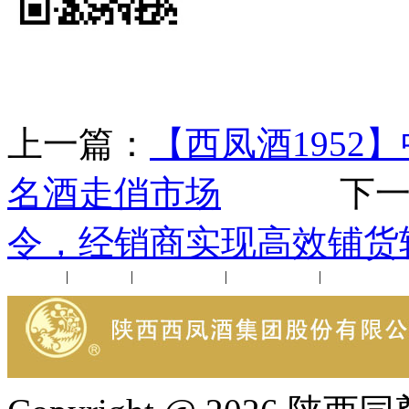
上一篇：
【西凤酒1952
名酒走俏市场
下一
令，经销商实现高效铺货
公司新闻
|
行业动态
|
1952品鉴会
|
西凤酒礼品
|
企业文化