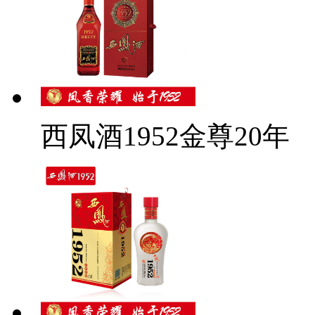
西凤酒1952金尊20年