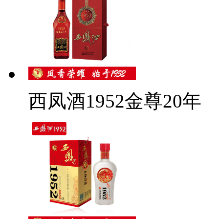
西凤酒1952金尊20年