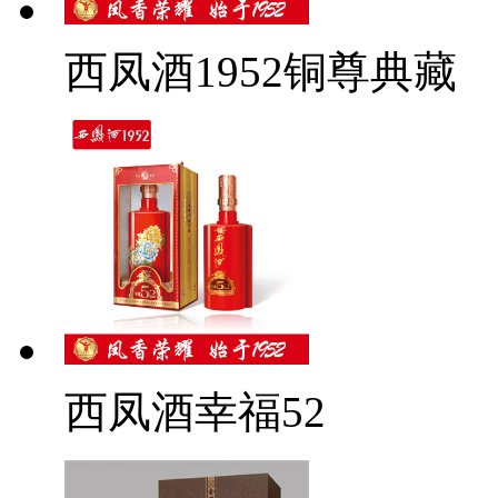
西凤酒1952铜尊典藏
西凤酒幸福52