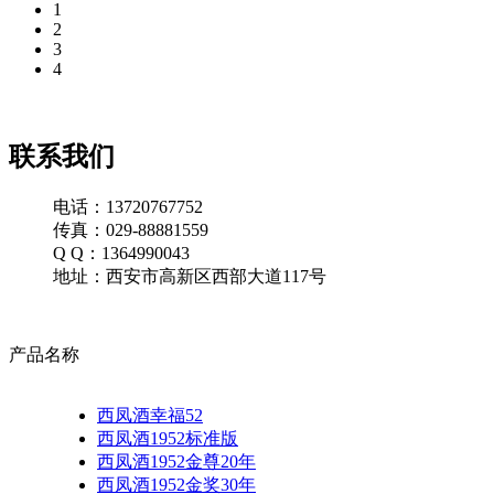
1
2
3
4
联系我们
电话：13720767752
传真：029-88881559
Q Q：1364990043
地址：西安市高新区西部大道117号
产品名称
西凤酒幸福52
西凤酒1952标准版
西凤酒1952金尊20年
西凤酒1952金奖30年