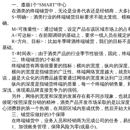
一、遵循1个“SMART"中心
在酒类的终端铺货中，无论是业务代表还是经销商，大多比较
S<明确>：酒类行业的终端铺货目标要求不能太笼统、模糊
确。
M<可衡量性>：通过铺货，设定产品在该区域市场上的占有
A<可达标>：在前期调研的基础上，要求一线人员在规定的
R<方向、目标>：比如冬季啤酒终端铺货，我们的目标不是
基础。
T<时间表>：由于酒类产品的行业季节性较强，因此，终端
二、终端铺货的2个标准
终端铺货有两项很重要的指标：横向的宽度，纵向的深度
横向的宽度是指铺货的广泛性。终端网络宽度越大，就意味
说，越是大众化的消费品越需要通过网络的宽度来达到广泛消
纵向的深度是指铺货终端的质量，每一个终端的销售量、顾
深浅，体现着品牌直接竞争力的强弱。
另外，网络的宽度和深度的发展存在着不同步现象，也就是
彼呢?按照深度分销的精神，酒类产品开发市场采取的是以深
心消费群的第一个热潮，在局部区域内形成优势，然后开始大
三、铺货应做好的3个保障
在终端铺货中，业务人员和经销商为完成公司的任务，易使用
1、加强账务管理，保障风险为零(或最小)。