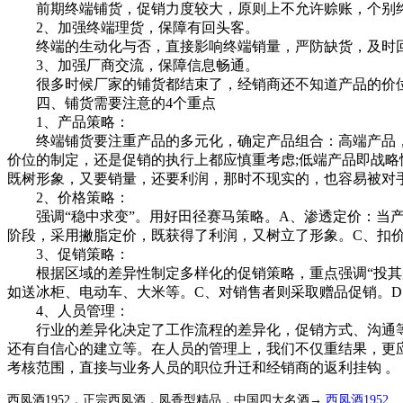
前期终端铺货，促销力度较大，原则上不允许赊账，个别终
2、加强终端理货，保障有回头客。
终端的生动化与否，直接影响终端销量，严防缺货，及时回
3、加强厂商交流，保障信息畅通。
很多时候厂家的铺货都结束了，经销商还不知道产品的价位
四、铺货需要注意的4个重点
1、产品策略：
终端铺货要注重产品的多元化，确定产品组合：高端产品，树
价位的制定，还是促销的执行上都应慎重考虑;低端产品即战
既树形象，又要销量，还要利润，那时不现实的，也容易被对
2、价格策略：
强调“稳中求变”。用好田径赛马策略。A、渗透定价：当产
阶段，采用撇脂定价，既获得了利润，又树立了形象。C、扣
3、促销策略：
根据区域的差异性制定多样化的促销策略，重点强调“投其所
如送冰柜、电动车、大米等。C、对销售者则采取赠品促销。
4、人员管理：
行业的差异化决定了工作流程的差异化，促销方式、沟通等
还有自信心的建立等。在人员的管理上，我们不仅重结果，更
考核范围，直接与业务人员的职位升迁和经销商的返利挂钩 。
西凤酒1952，正宗西凤酒，凤香型精品，中国四大名酒→
西凤酒1952