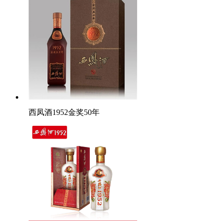
西凤酒1952金奖50年