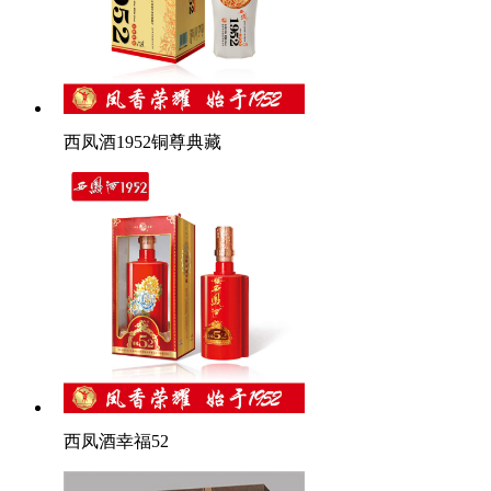
西凤酒1952铜尊典藏
西凤酒幸福52