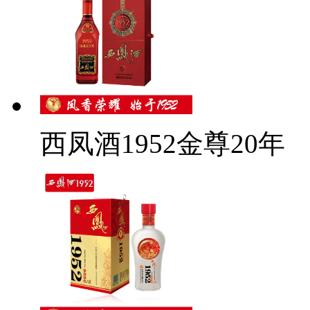
西凤酒1952金尊20年