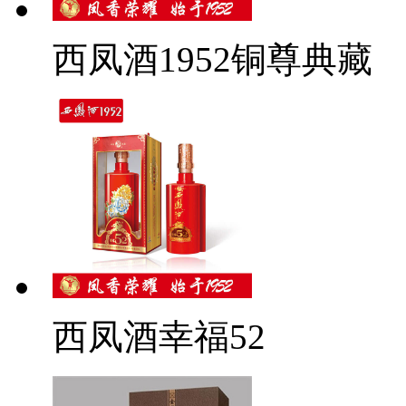
西凤酒1952铜尊典藏
西凤酒幸福52