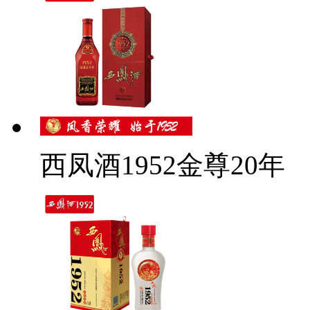
西凤酒1952金尊20年