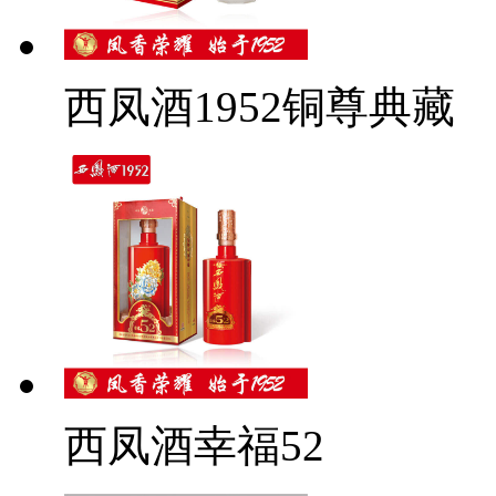
西凤酒1952铜尊典藏
西凤酒幸福52