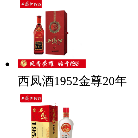
西凤酒1952金尊20年