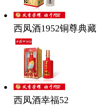
西凤酒1952铜尊典藏
西凤酒幸福52