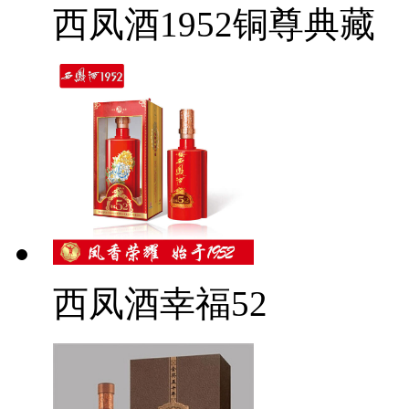
西凤酒1952铜尊典藏
西凤酒幸福52