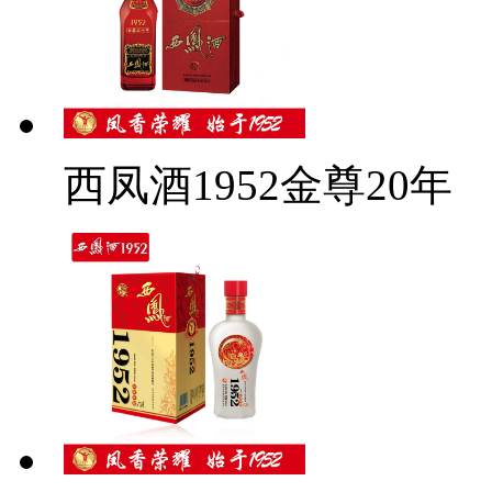
西凤酒1952金尊20年