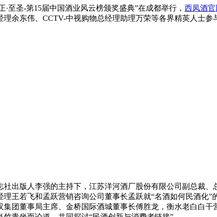
守正·至圣-第15届中国酒业风云榜颁奖盛典”在成都举行，
西凤酒官
理余东伟、CCTV-中视购物总经理助理万荣等各界精英人士
出版人李强的主持下，江苏洋河酒厂股份有限公司副总裁、总
经理王若飞和孟跃营销咨询公司董事长孟跃就“名酒如何民酒化”
集团董事局主席、金桥国际酒城董事长傅胜龙，衡水老白白干营
竹青坐而论道，共同探讨“民酒创新与消费者链接”。