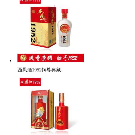
西凤酒1952铜尊典藏