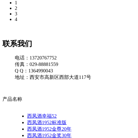
1
2
3
4
联系我们
电话：13720767752
传真：029-88881559
Q Q：1364990043
地址：西安市高新区西部大道117号
产品名称
西凤酒幸福52
西凤酒1952标准版
西凤酒1952金尊20年
西凤酒1952金奖30年