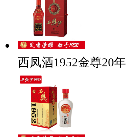
西凤酒1952金尊20年