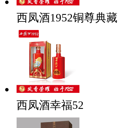
西凤酒1952铜尊典藏
西凤酒幸福52