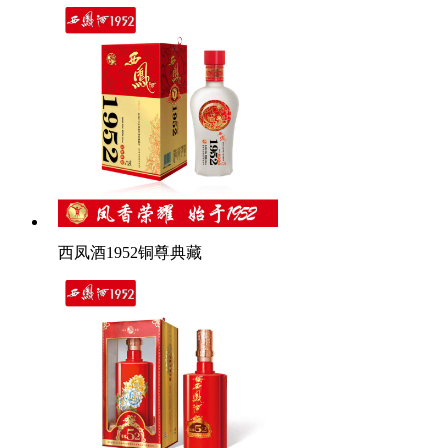
西凤酒1952铜尊典藏