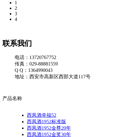
1
2
3
4
联系我们
电话：13720767752
传真：029-88881559
Q Q：1364990043
地址：西安市高新区西部大道117号
产品名称
西凤酒幸福52
西凤酒1952标准版
西凤酒1952金尊20年
西凤酒1952金奖30年