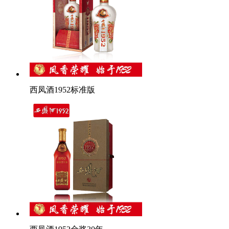
西凤酒1952标准版