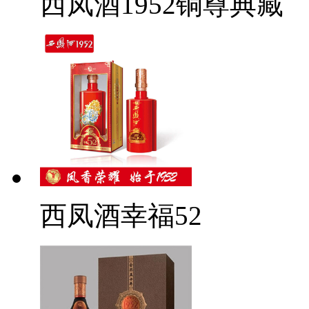
西凤酒1952铜尊典藏
西凤酒幸福52