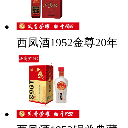
西凤酒1952金尊20年