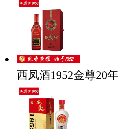
西凤酒1952金尊20年