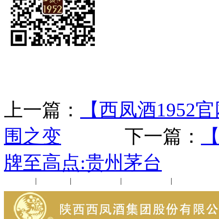
上一篇：
【西凤酒1952官
围之变
下一篇：
【
牌至高点:贵州茅台
公司新闻
|
行业动态
|
1952品鉴会
|
西凤酒礼品
|
企业文化