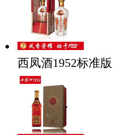
西凤酒1952标准版