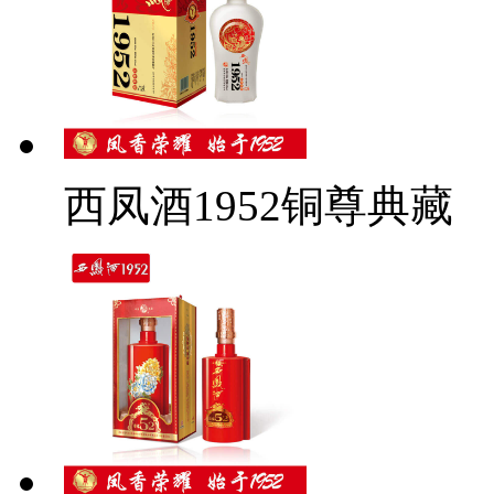
西凤酒1952铜尊典藏