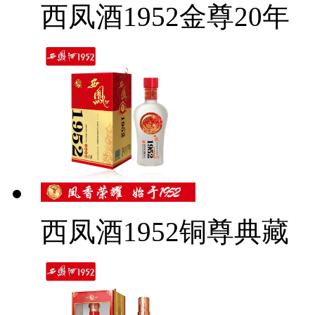
西凤酒1952金尊20年
西凤酒1952铜尊典藏