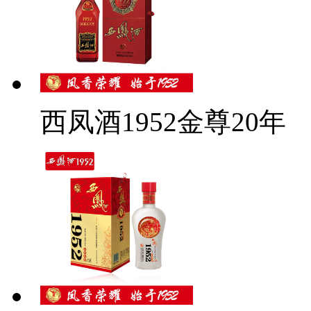
西凤酒1952金尊20年