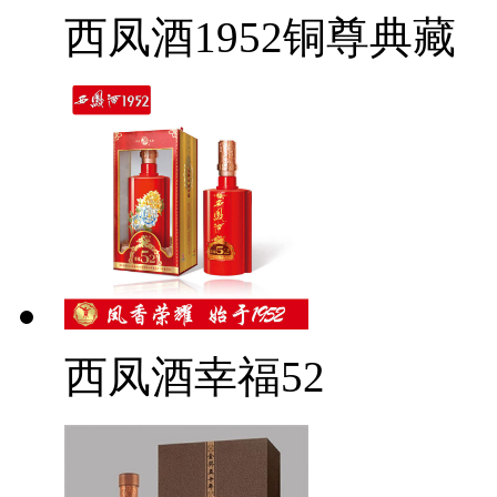
西凤酒1952铜尊典藏
西凤酒幸福52