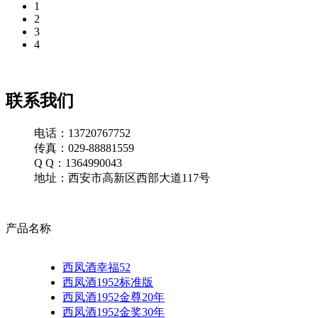
1
2
3
4
联系我们
电话：13720767752
传真：029-88881559
Q Q：1364990043
地址：西安市高新区西部大道117号
产品名称
西凤酒幸福52
西凤酒1952标准版
西凤酒1952金尊20年
西凤酒1952金奖30年