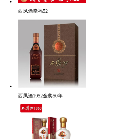
西凤酒幸福52
西凤酒1952金奖50年