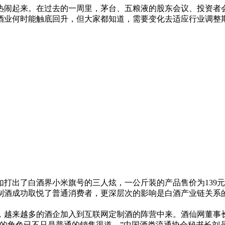
得热闹起来。在过去的一周里，茅台、五粮液的股东会议、投资
酒业何时能触底回升，但大家都知道，需要变化去适应行业调整
如打出了白酒界小米旗号的三人炫，一公斤装的产品售价为139
制酒成功取悦了普通消费者，更深层次的影响是白酒产业链关系
越来越多的酒企加入到互联网定制酒的阵营中来。酒仙网董事
演的角色已不只是普通的销售渠道。”中国酒类流通协会秘书长刘