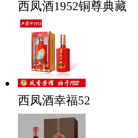
西凤酒1952铜尊典藏
西凤酒幸福52