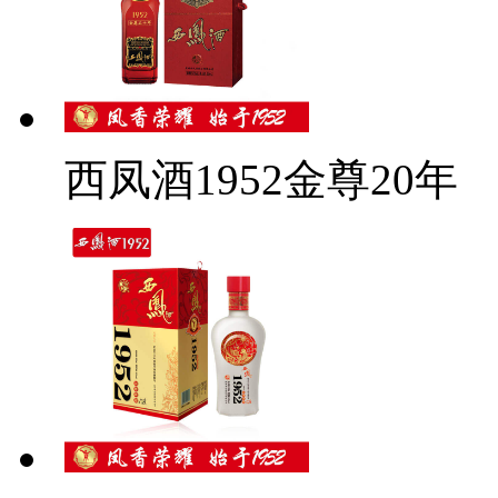
西凤酒1952金尊20年