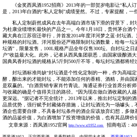
《金奖西凤酒1952招商》2013年的一部贺岁电影让“私人
是，2013年白酒的“私人定制”成绩斐然。不过，专家提醒
私人定制蔚然成风在去年高端白酒市场下滑的背景下，封坛定
为杜康业绩增长最快的产品之一。今年1月18日，贵州茅台酒个
藏大典在江苏宿迁举行，并首发2014年度洋河梦之蓝·封坛酒
种规格的封坛酒。洋河股份还严格限制封坛酒数量，给每一坛酒
坛酒”，限量发售，100L规格产品全年仅售300坛。自封坛
户”收益最大化。此外，记者从西凤集团获悉，由国家级酿酒
国典凤香封坛酒的规格从5斤到500斤不等，每坛封坛酒都将
封坛酒标准尚缺“封坛酒是个性化定制的一种，作为高端定制
酵，酿出来的才能封坛，不能添加任何的香精、酒精，并由国
是双赢的。”白酒营销专家肖竹青说。海通证券行业首席分析
与收藏的确是个值得关注的路径。“因为现在做白酒收藏的人
更深远。”据记者不完全统计，2013年以来，推出封坛定制
品质优势，强行赋予封藏储存措施，让封坛酒沦为一场噱头，
酒企也需要自律，不具备封坛条件的酒企应该放弃幻想，多做
酒的品鉴价值，为白酒增加了投资增值的价值，也有其品牌价
文章来源：西凤酒1952官网
招商
电话：400-
http://www.xf1952.com
西凤酒1952，正宗西凤酒，凤香型精品，中国四大名酒→
西凤酒1952