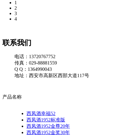
1
2
3
4
联系我们
电话：13720767752
传真：029-88881559
Q Q：1364990043
地址：西安市高新区西部大道117号
产品名称
西凤酒幸福52
西凤酒1952标准版
西凤酒1952金尊20年
西凤酒1952金奖30年