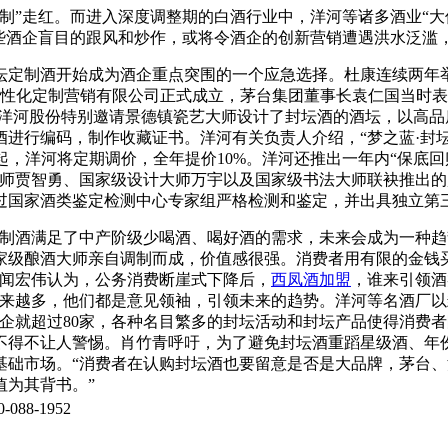
订制”走红。而进入深度调整期的白酒行业中，洋河等诸多酒业“大
，一些酒企盲目的跟风和炒作，或将令酒企的创新营销遭遇洪水泛滥
制酒开始成为酒企重点突围的一个应急选择。杜康连续两年举行“
性化定制营销有限公司正式成立，茅台集团董事长袁仁国当时表示
。洋河股份特别邀请景德镇瓷艺大师设计了封坛酒的酒坛，以高品
进行编码，制作收藏证书。洋河有关负责人介绍，“梦之蓝·封坛酒
之日起，洋河将定期调价，全年提价10%。洋河还推出一年内“保底
大师贾智勇、国家级设计大师万宇以及国家级书法大师联袂推出的
经过国家酒类鉴定检测中心专家组严格检测和鉴定，并出具独立第
酒满足了中产阶级少喝酒、喝好酒的需求，未来会成为一种趋
家级酿酒大师亲自调制而成，价值感很强。消费者用有限的金钱
师闻宏伟认为，公务消费断崖式下降后，
西凤酒加盟
，谁来引领酒
越来越多，他们都是意见领袖，引领未来的趋势。洋河等名酒厂
的酒企就超过80家，各种名目繁多的封坛活动和封坛产品使得消
不得不让人警惕。肖竹青呼吁，为了避免封坛酒重蹈星级酒、年
基础市场。“消费者在认购封坛酒也要留意是否是大品牌，茅台
值为其背书。”
088-1952