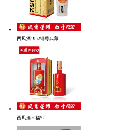
西凤酒1952铜尊典藏
西凤酒幸福52