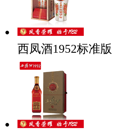
西凤酒1952标准版