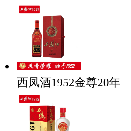
西凤酒1952金尊20年