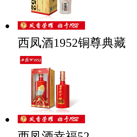
西凤酒1952铜尊典藏
西凤酒幸福52