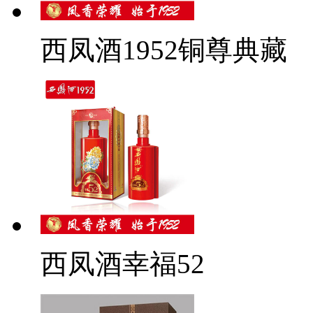
西凤酒1952铜尊典藏
西凤酒幸福52