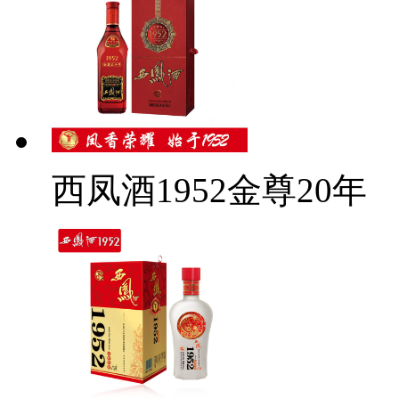
西凤酒1952金尊20年