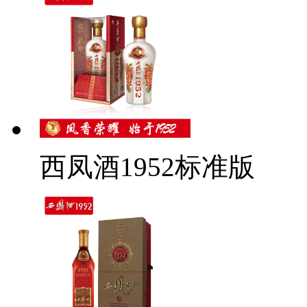
西凤酒1952标准版