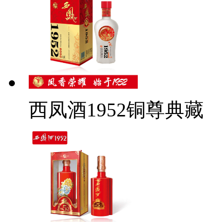
西凤酒1952铜尊典藏