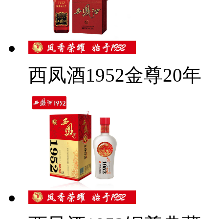
西凤酒1952金尊20年