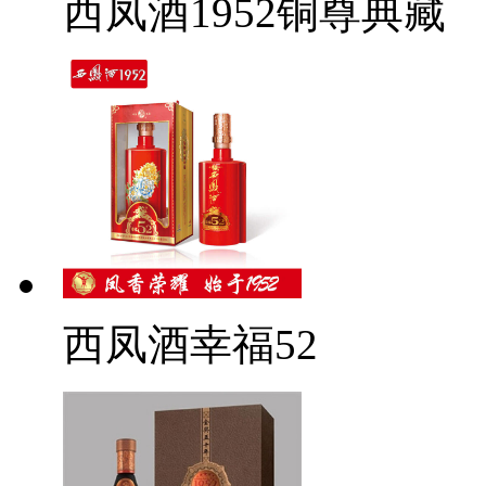
西凤酒1952铜尊典藏
西凤酒幸福52