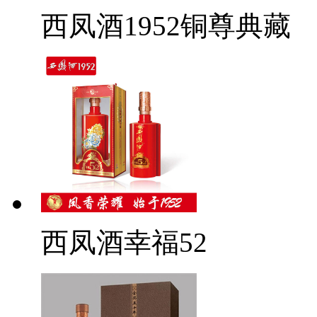
西凤酒1952铜尊典藏
西凤酒幸福52