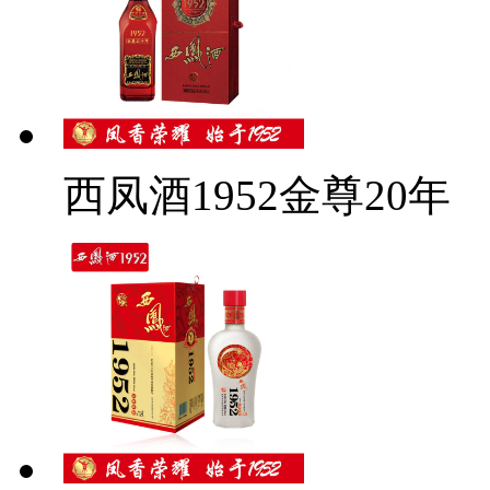
西凤酒1952金尊20年