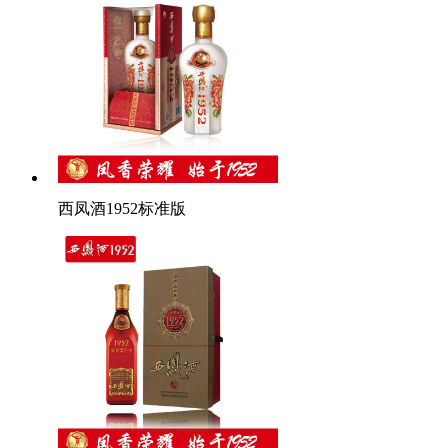
西凤酒1952标准版