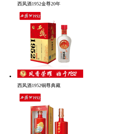
西凤酒1952金尊20年
西凤酒1952铜尊典藏