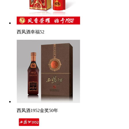
西凤酒幸福52
西凤酒1952金奖50年