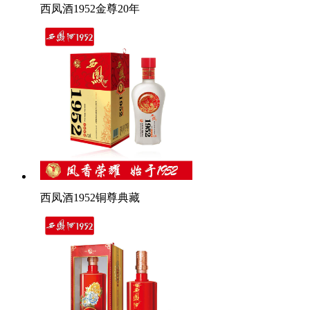
西凤酒1952金尊20年
西凤酒1952铜尊典藏