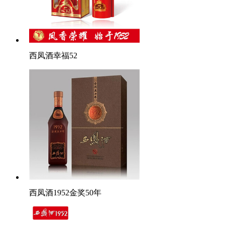
西凤酒幸福52
西凤酒1952金奖50年