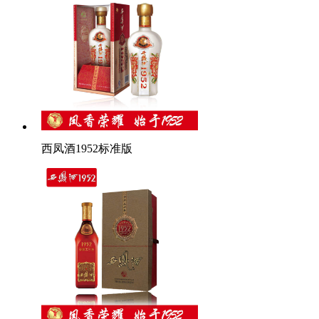
西凤酒1952标准版