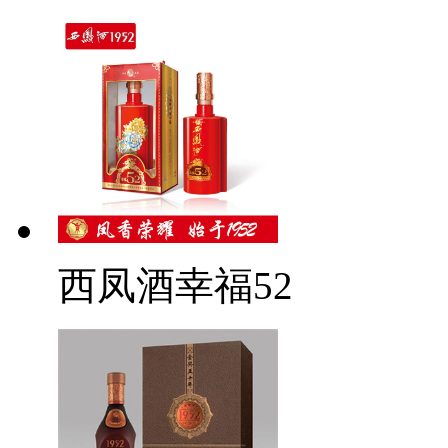
西凤酒幸福52