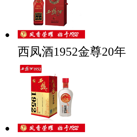
西凤酒1952金尊20年