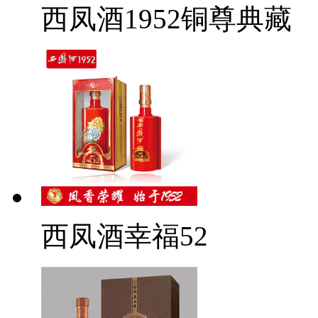
西凤酒1952铜尊典藏
西凤酒幸福52