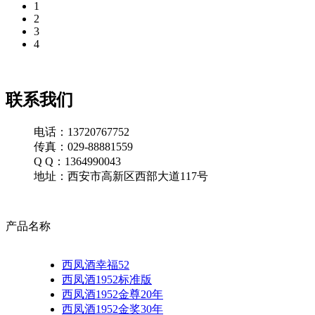
1
2
3
4
联系我们
电话：13720767752
传真：029-88881559
Q Q：1364990043
地址：西安市高新区西部大道117号
产品名称
西凤酒幸福52
西凤酒1952标准版
西凤酒1952金尊20年
西凤酒1952金奖30年