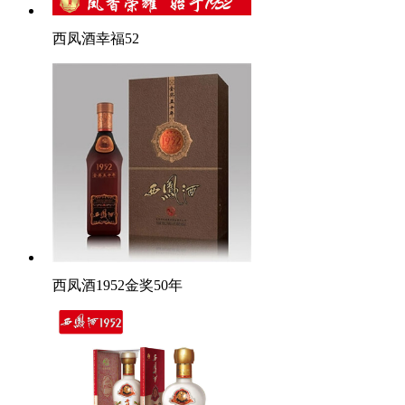
西凤酒幸福52
西凤酒1952金奖50年