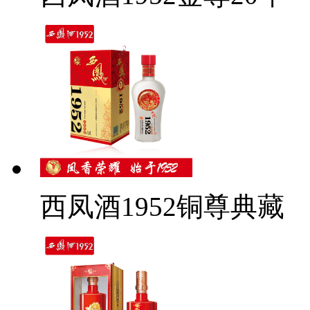
西凤酒1952铜尊典藏