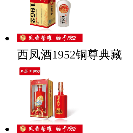
西凤酒1952铜尊典藏