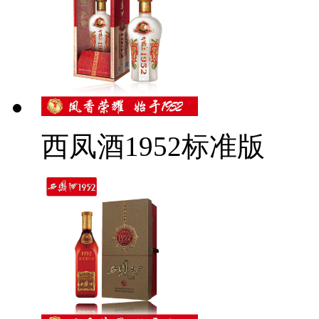
西凤酒1952标准版