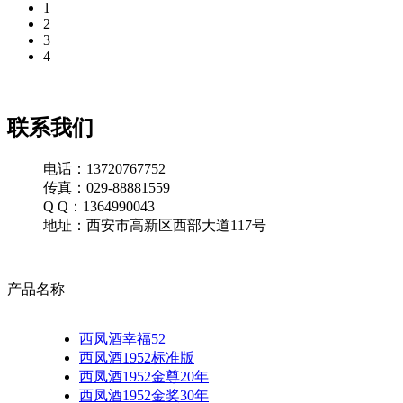
1
2
3
4
联系我们
电话：13720767752
传真：029-88881559
Q Q：1364990043
地址：西安市高新区西部大道117号
产品名称
西凤酒幸福52
西凤酒1952标准版
西凤酒1952金尊20年
西凤酒1952金奖30年