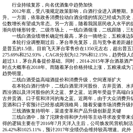
行业持续复苏，向名优酒集中趋势加快
2012年底，受八项规定政策影响，白酒行业进入调整期。到
升。一方面，依靠政务消费拉动白酒业绩的情况已经成为历史，
位数增长有望成为常态。另一方面，随着我国居民收入水平的
渐向纺锤形转变。二级市场上，一线白酒领涨，二线跟随，三
一线白酒业绩增长确定性最高，茅台一骑绝尘，五粮液边
本轮行业调整期过后，茅台率先复苏，且与竞争者差距越拉越大。20
是普五的1.5倍。目前飞天茅台零售价在1350元左右，超出
275.69%和252.93%，CAGR分别为12.79%和12.1
超过3.1，茅台具备提价基础。同时，2014-2015年茅台酒
时点大概率在2018年。而随着茅台价格持续上涨，五粮液成
趋势明显。
二线白酒受益高端酒提价和消费升级，空间逐渐扩大
在本轮白酒行情中，二线白酒里洋河股份、古井贡酒、水井
西汾酒以及洋河股份的天之蓝、梦之蓝。近两年受益于高端白
古井贡酒、口子窖和洋河的海之蓝。近两年，由于大众消费升
贡酒和口子窖预计已经形成两强格局，随着安徽市场消费升级
三线酒恢复待明年，渠道变革和产品升级创新是关键
三线白酒中，除了沱牌舍得和伊力特等主动寻求改变带来业
得的逻辑主要在于2016年7月天洋入主后，公司焕发民营机制
26.42%和1025.11%，预计2017年业绩仍会维持较