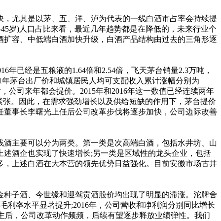
加快，尤其是以茅、五、洋、泸为代表的一线白酒市占率会持续提
45岁)人口占比来看，最近几年趋势都是在降低的，未来行业个
酒扩容、中低端白酒加快升级，白酒产品结构由过去的三角形逐
已经是五粮液的1.64倍和2.54倍，飞天茅台销量2.3万吨，
去11年茅台出厂价和城镇居民人均可支配收入累计涨幅分别为
.1时，公司来年都会提价。2015年和2016年这一数值已经连续两年
将会更加紧张。因此，在需求强劲增长以及供给短缺的作用下，茅台提价
新任董事长李曙光上任后公司改革步伐将逐步加快，公司边际改善
酒主要可以分为两类。第一类是次高端白酒，包括水井坊、山
述酒企也实现了快速增长;另一类是区域性的龙头企业，包括
多，上述白酒在大本营的领先优势日益强化。目前安徽市场古井
种子酒、今世缘和迎驾贡酒股价均出现了明显的滞涨。沱牌舍
利率水平显著提升;2016年，公司营收和净利润分别同比增长
全面入主后，公司改革动作频频，后续有望逐步释放业绩弹性。我们