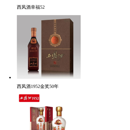
西凤酒幸福52
西凤酒1952金奖50年