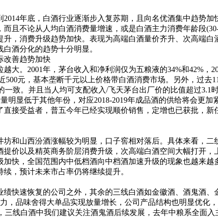
2014年底，白酒行业逐渐步入复苏期，且向名优酒集中趋势
而且不论从人均白酒消费量增速，或是白酒主力消费年龄段(30-
提升，消费升级趋势加快。表现为高端白酒量价齐升、次高端白
线白酒分化的趋势十分明显。
际改善趋势加快
01年，茅台收入和净利润仅为五粮液的34%和42%，2016年
普五近500元，基本垄断千元以上价格带白酒消费市场。另外，过
5%，趋势惊人的一致。并且当人均可支配收入/飞天茅台出厂价的比值超过3
基酒产量明显低于其他年份，对应2018-2019年成品酒的供给
为了直接受益者，普五今年已经实现顺价销售，定增也已获批，
坊和山西汾酒涨幅较为明显，口子窖相对落后。具体来看，二线
酒提价以及精英商务阶层消费升级，次高端白酒空间大幅打开，上
级加快，全国范围内中低档酒向中档酒加速升级的现象也越来越
持续，预计未来市占率仍将继续提升。
绩快速恢复的公司之外，其余的三线白酒如金徽酒、酒鬼酒、金
活力，品味舍得大单品实现放量增长，公司产品结构也明显优化，毛
高增速。此外，三线白酒中我们建议关注酒鬼酒后续发展，去年中粮系