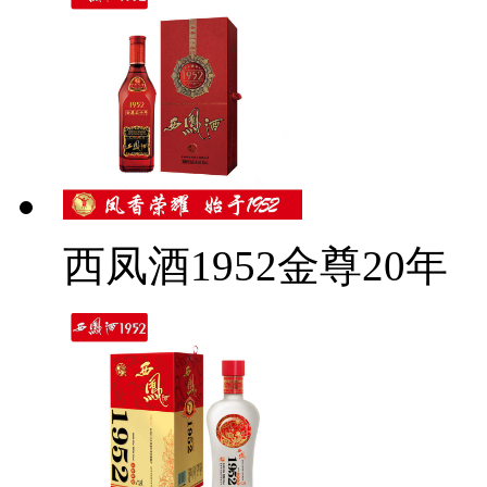
西凤酒1952金尊20年