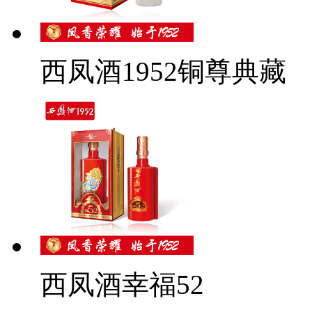
西凤酒1952铜尊典藏
西凤酒幸福52