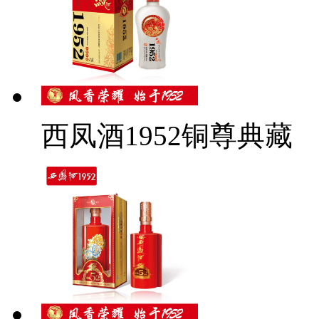
西凤酒1952铜尊典藏