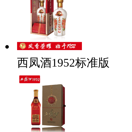
西凤酒1952标准版