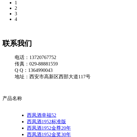
1
2
3
4
联系我们
电话：13720767752
传真：029-88881559
Q Q：1364990043
地址：西安市高新区西部大道117号
产品名称
西凤酒幸福52
西凤酒1952标准版
西凤酒1952金尊20年
西凤酒1952金奖30年