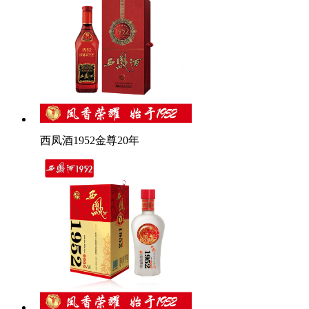
西凤酒1952金尊20年