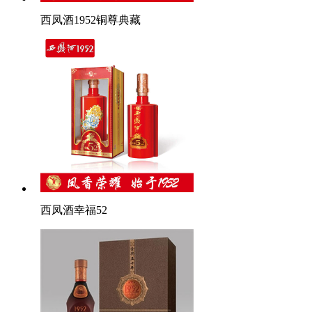
西凤酒1952铜尊典藏
西凤酒幸福52