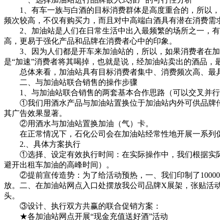
1、有车一族与白酒的目标消费群体是高度重合的，所以，一
频次较高，不仅有购买力，而且对中高端白酒具有潜在消费需
2、加油站是人们在日常生活中出入最频繁的场所之一，有统
高，更易于强化产品和品牌在消费者心中的印象。
3、因为人们都是开车来加油站的，所以，如果消费者在加
是“加速”消费者将其喝掉，也就是说，经加油站卖出的酒品
总体来看，加油站具有目标消费者集中、消费频次高、最具消
二、与加油站联合销售的操作步骤
1、与加油站联合销售的两套基本合作思路（可以交叉并行
①我们用酒水产品与加油站置换位于加油站内外可供品牌传
其广告效果显著。
②用酒水与加油站置换加油（气）卡。
在正常情况下，石化公司会在加油站经常性地开展一系列促销
2.、具体方案执行
①选择、设定有效执行时间：在实际操作中，我们根据实际情况，
避开出租车加油的高峰时间）。
②提前宣传造势：为了给活动预热，一、我们印制了1000
放。二、在加油站网点入口处摆放我公司品牌X展架，张贴活
头。
③设计、执行双方共赢的联合促销方案：
★各加油站网点开展“现金充值送好酒”活动