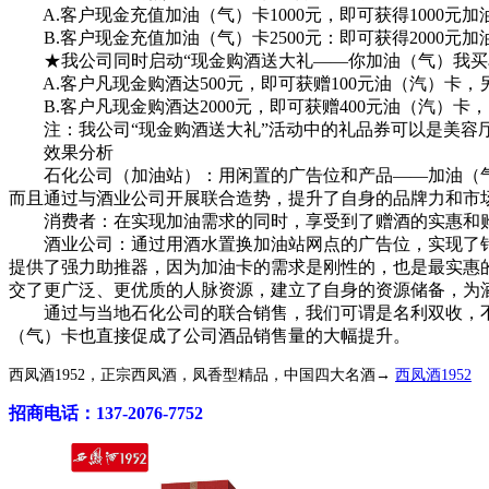
A.客户现金充值加油（气）卡1000元，即可获得1000元加
B.客户现金充值加油（气）卡2500元：即可获得2000元加油卡
★我公司同时启动“现金购酒送大礼——你加油（气）我买
A.客户凡现金购酒达500元，即可获赠100元油（汽）卡，另
B.客户凡现金购酒达2000元，即可获赠400元油（汽）卡，
注：我公司“现金购酒送大礼”活动中的礼品券可以是美容厅
效果分析
石化公司（加油站）：用闲置的广告位和产品——加油（气
而且通过与酒业公司开展联合造势，提升了自身的品牌力和市
消费者：在实现加油需求的同时，享受到了赠酒的实惠和购酒
酒业公司：通过用酒水置换加油站网点的广告位，实现了针
提供了强力助推器，因为加油卡的需求是刚性的，也是最实惠
交了更广泛、更优质的人脉资源，建立了自身的资源储备，为
通过与当地石化公司的联合销售，我们可谓是名利双收，不
（气）卡也直接促成了公司酒品销售量的大幅提升。
西凤酒1952，正宗西凤酒，凤香型精品，中国四大名酒→
西凤酒1952
招商电话：137-2076-7752