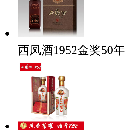
西凤酒1952金奖50年