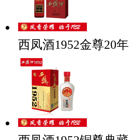
西凤酒1952金尊20年