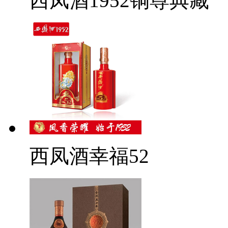
西凤酒1952铜尊典藏
西凤酒幸福52