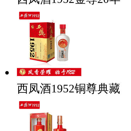
西凤酒1952铜尊典藏