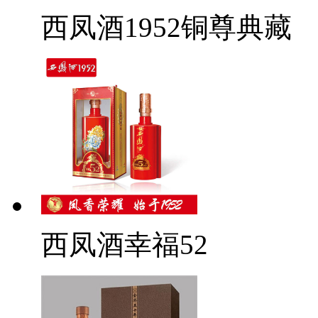
西凤酒1952铜尊典藏
西凤酒幸福52