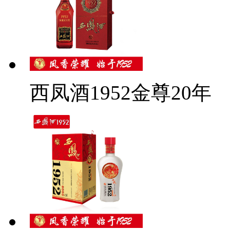
西凤酒1952金尊20年