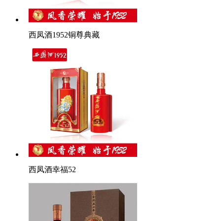
西凤酒1952铜尊典藏
西凤酒幸福52