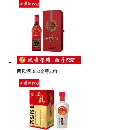
西凤酒1952金尊20年