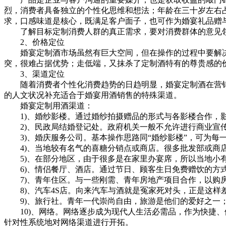
烈，消费者具备独立的个性化思维和想法；年龄在三十岁左右
求，口感味道是核心，既满足客户面子，也可作为婚宴礼品赠
了解目标定制消费人群的真正需求，要对消费群体的意见领
2、价格定位
婚宴定制酒市场虽然有巨大空间，但在操作的过程中要解决
突，很难占据优势；走低端，又抹杀了定制酒特有的尊贵感的
3、渠道定位
随着消费者个性化消费趋势的日趋明显，婚宴定制酒在营销
的人文状况补充适合于婚宴用酒销售的特殊渠道。
婚宴定制用酒渠道：
1)、婚纱影楼。通过婚纱拍摄赠品的形式与各影楼合作，影
2)、民政局结婚登记处。政府机关一般不允许进行商业宣传
3)、婚庆服务公司。基本操作思路同“婚纱影楼”，可为每
4)、当地较有名气的喜糖分销点或商店。很多批发部或商店
5)、在部分地区，由于很多是在家里办宴席，所以当地小有
6)、情侣餐厅、酒店。通过节日、顾客生日免费赠饮的方式
7)、青年住区。与一些刚需、青年房地产项目合作，以购
8)、汽车4S店。向来汽车与酒就是冤家死对头，正是这样
9)、旅行社。青年一代崇尚自由，旅游是他们的爱好之一；
10)、网络。网络逐步成为现代人生活必需品，作为快捷、
针对性系统地对网络渠道进行开拓。