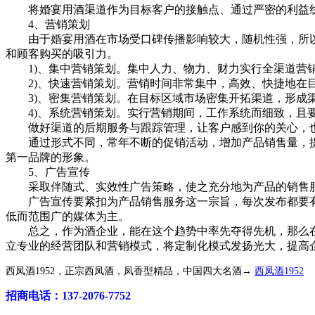
将婚宴用酒渠道作为目标客户的接触点、通过严密的利益线
4、营销策划
由于婚宴用酒在市场受口碑传播影响较大，随机性强，所以
和顾客购买的吸引力。
1)、集中营销策划。集中人力、物力、财力实行全渠道营销
2)、快速营销策划。营销时间非常集中，高效、快捷地在
3)、密集营销策划。在目标区域市场密集开拓渠道，形成
4)、系统营销策划。实行营销期间，工作系统而细致，且
做好渠道的后期服务与跟踪管理，让客户感到你的关心，也
通过形式不同，常年不断的促销活动，增加产品销售量，提
第一品牌的形象。
5、广告宣传
采取伴随式、实效性广告策略，使之充分地为产品的销售
广告宣传要紧扣为产品销售服务这一宗旨，每次发布都要有
低而范围广的媒体为主。
总之，作为酒企业，能在这个趋势中率先夺得先机，那么在
立专业的经营团队和营销模式，将定制化模式发扬光大，提高
西凤酒1952，正宗西凤酒，凤香型精品，中国四大名酒→
西凤酒1952
招商电话：137-2076-7752