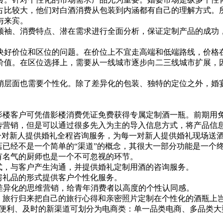
占比较大，他们对白酒消费从包装到内涵都有自己的理解方式。
与来宾。
袖、消费特点、潜在需求进行全面分析，保证定制产品的成功
好价位和区位的问题。在价位上不宜走高端和低端路线，价格在
价值。在区位选择上，需要从一线城市逐步向二三线城市扩展，
层面也需要个性化。除了差异化的包装、独特的定位之外，婚宴
楼客户可凭借影楼消费凭证免费获得专属定制酒一瓶。前期用
营销，但是可以通过很多先入为主的导入信息方式，将产品信
一对新人提供婚礼全程咨询服务，为每一对新人提供婚礼现场送
已经不是一个简单的“渠道”的概念，其很大一部分功能是一个
名气的厨师也是一个不可忽视的环节。
，与客户产生沟通，并提供婚礼定制用酒的咨询服务。
房礼品的形式提供客户个性化服务。
差异化的思维营销，给青年消费者以高度的个性认同感。
旅行归来把自己的旅行心得和亲密照片定制在个性化的酒瓶上
便利、及时的新渠道可划分为电商类：单一品类电商、多品类大型