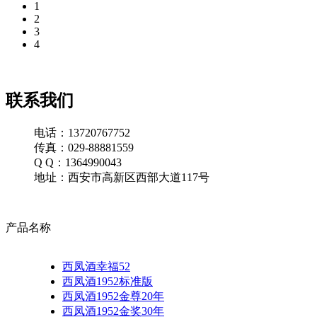
1
2
3
4
联系我们
电话：13720767752
传真：029-88881559
Q Q：1364990043
地址：西安市高新区西部大道117号
产品名称
西凤酒幸福52
西凤酒1952标准版
西凤酒1952金尊20年
西凤酒1952金奖30年