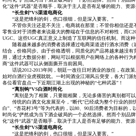
化”这件“武器”是否顺手，取决于主人是否有足够的能力、资
“长生剑”VS渠道电商化
“这是把锋利的剑，伤口很细，但是深入要害。”
不管你关注还是不关注，电商就在那里；不管你相信还是不相
零售业对于消费者来说最大的弊端在于信息的不对称性，而C2
UGC。这些UGC真正意义上制造了互联网的信任机制。而这
随着越来越多的消费者选择通过电商渠道进行酒水消费（近
结合，价格同步。由于价格透明，同质化的产品将越来越没有
用，通过大数据分析，网站可以根据用户在网络上的各种行为
商”这件武器可以从侧面撕开当前困局。
话说2012-2013年间，朝廷一改往日对酒业的放任，在
始对白酒行业虎视眈眈。一时间酒业江湖风云突变，各大门派
各位看官盘点一下近期江湖上出现的神秘的“七种武器”！
“离别钩”VS白酒时尚化
“离别是为了相聚，只要能相聚，无论多痛苦的离别都可以
传统的白酒文化发展至今，“断代”已经成为整个行业的担忧，“传
白”、“杏花村3号”等为代表的，以80、90后消费者为目标
时尚化”俨然成为当下酒企破局的一个必然选择。然而个别品牌
化”这件“武器”是否顺手，取决于主人是否有足够的能力、资
“长生剑”VS渠道电商化
“这是把锋利的剑，伤口很细，但是深入要害。”