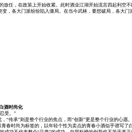
日对酒业的放任，在政策上开始收紧。此时酒业江湖开始流言四起利
突变，各大门派纷纷陷入僵局。在当今武林，要想破局，各大门
S白酒时尚化
忍受。”
承”则是整个行业的焦点，而“创新”更是整个行业的心愿。以“江小
的，以青春时尚为标签的，以年轻个性为卖点的青春小酒似乎谱写
的成功不代表整个“品类”的成功，自我标榜的创新也不等于真正