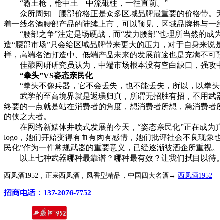
“霸王枪，枪中王，中流砥柱，一往直前。”
众所周知，腰部价格正是众多区域品牌最重要的价格带。无
着一线名酒腰部产品的陆续上市，可以预见，区域品牌将与一线
“腰部之争”注定是场硬战，而“发力腰部”也理所当然的成
造“腰部市场”只会给区域品牌带来更大的压力，对于自身来
样，高端名酒打造中、低端产品未来的发展前途也是充满不可
佳酿网研研究员认为，中端市场根本没有空白缺口，强攻中
“拳头”VS姿态亲民化
“拳头不像兵器，它不会丢失，也不能丢失，所以，以拳头
武学的至高境界就是返璞归真，所谓无招胜有招，不用武器
终要的一点就是站在消费者的角度，想消费者所想，急消费者
的侠之大者。
在网络新媒体井喷式发展的今天，“姿态亲民化”正在成为真
logo，她们开始变得有血有肉有感情，她们批评社会不良现
民化”作为一件常规武器的重要意义，已经逐渐被酒企所重视。
以上七种武器哪种最靠谱？哪种最有效？让我们拭目以待。
西凤酒1952，正宗西凤酒，凤香型精品，中国四大名酒→
西凤酒1952
招商电话：137-2076-7752