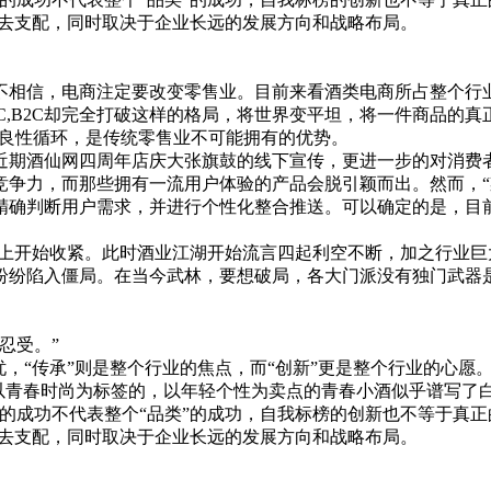
源去支配，同时取决于企业长远的发展方向和战略布局。
信，电商注定要改变零售业。目前来看酒类电商所占整个行业
C,B2C却完全打破这样的格局，将世界变平坦，将一件商品的
种良性循环，是传统零售业不可能拥有的优势。
期酒仙网四周年店庆大张旗鼓的线下宣传，更进一步的对消费者
竞争力，而那些拥有一流用户体验的产品会脱引颖而出。然而，“
精确判断用户需求，并进行个性化整合推送。可以确定的是，目
政策上开始收紧。此时酒业江湖开始流言四起利空不断，加之行业
纷纷陷入僵局。在当今武林，要想破局，各大门派没有独门武器
忍受。”
承”则是整个行业的焦点，而“创新”更是整个行业的心愿。以“江小
的，以青春时尚为标签的，以年轻个性为卖点的青春小酒似乎谱写
的成功不代表整个“品类”的成功，自我标榜的创新也不等于真正
源去支配，同时取决于企业长远的发展方向和战略布局。