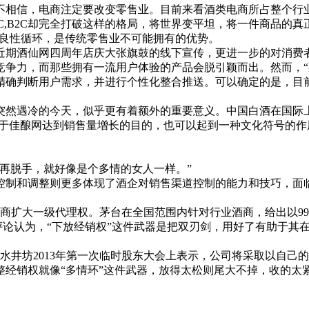
信，电商注定要改变零售业。目前来看酒类电商所占整个行业
C,B2C却完全打破这样的格局，将世界变平坦，将一件商品的
种良性循环，是传统零售业不可能拥有的优势。
期酒仙网四周年店庆大张旗鼓的线下宣传，更进一步的对消费者
竞争力，而那些拥有一流用户体验的产品会脱引颖而出。然而，“
精确判断用户需求，并进行个性化整合推送。可以确定的是，目
然遇冷的今天，似乎更有着额外的重要意义。中国白酒在国际上
源于佳酿网达到销售量增长的目的，也可以起到一种文化符号的作
再脱手，就好像是个多情的女人一样。”
制和调整则更多体现了酒企对销售渠道控制的能力和技巧，面临
大一级代理权。茅台在全国范围内针对行业酒商，给出以999
内评论认为，“下放经销权”这件武器是把双刃剑，用好了有助于
。
井坊2013年第一次临时股东大会上表示，公司将采取以自己
整经销权就像“多情环”这件武器，放得太松则尾大不掉，收的太