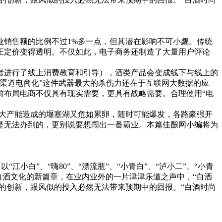
销售额的比例不过1%多一点，但其潜在影响不可小觑。传统
真正定价变得透明。不仅如此，电子商务还制造了大量用户评论
进行了线上消费教育和引导），酒类产品会变成线下与线上的
渠道电商化”这件武器最大的杀伤力还在于互联网大数据的应
前布局电商不仅具有现实需要，更具有战略需要。合理使用“电
巨大产能造成的堰塞湖又危如累卵，随时可能爆发，各路豪强开
是无法办到的，更别说要想闯出一番霸业。本篇佳酿网小编将为
白”、“嗨80”、“漂流瓶”、“小青白”、“泸小二”、“小青
了白酒文化的新篇章，在业内业外的一片津津乐道之声中，“白酒
的创新，跟风似的投入必然无法带来预期中的回报。“白酒时尚