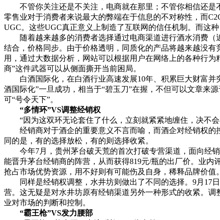
不管你关注还是不关注，电商就在那里；不管你相信还是不相
零售业对于消费者来说最大的弊端在于信息的不对称性，而C2
UGC。这些UGC真正意义上制造了互联网的信任机制。而这
随着越来越多的消费者选择通过电商渠道进行酒水消费（近
结合，价格同步。由于价格透明，同质化的产品将越来越没有
用，通过大数据分析，网站可以根据用户在网络上的各种行为
商”这件武器可以从侧面撕开当前困局。
白酒国际化，在白酒行业高速发展10年、积累巨大财富并突
酒国际化”一旦成功，相当于“碧玉刀”在握，不但可以文章来
可“号令天下”。
“多情环”VS调整经销权
“因为这双环无论套住了什么，立刻就紧紧地缠住，决不会
经销商对于酒企的重要意义不言而喻，而酒企对经销权的控
同的是，有的选择放松，有的则选择收紧。
今年7月，贵州茅台破天荒的首次打破专营渠道，面向经销商扩
能晋升茅台经销商的阵营，从而获得819元/瓶的出厂价。业
抢占市场优势资源，用不好则有可能伤及自身，稀释品牌价值
同样是经销权调整，水井坊则做出了不同的选择。9月17日水
营。这无疑是对水井坊原有经销渠道另外一种形式的收紧。调
业对市场的判断和控制。
“霸王枪”VS发力腰部