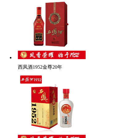
西凤酒1952金尊20年