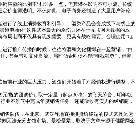
销售额的比例不过1%多一点，但其潜在影响不可小觑。传统
真正定价变得透明。不仅如此，电子商务还制造了大量用户评论
进行了线上消费教育和引导），酒类产品会变成线下与线上的
渠道电商化”这件武器最大的杀伤力还在于互联网大数据的应
前布局电商不仅具有现实需要，更具有战略需要。合理使用“电
进行推广传播的时候，往往将酒和文化捆绑在一起营销，“白
用，甚至带动文化潮流，届时酒企即便不能“唯我独尊”，但亦
当前行业的巨大压力，酒企们开始着手对经销权进行调整，不
元/瓶的团购价订取一定量（起点30吨）的飞天茅台，明年就
其在行业不景气中完成年度销售任务，还能吸收有实力的经销商，
的销售队伍，在北京、武汉等地直接供货给终端的模式来具体运
紧则无法充分占领市场。是松是紧，取决于文章来源于佳酿网企