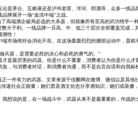
论是茅台、五粮液还是泸州老窖、洋河、郎酒等，众多一线品牌
品牌展开一场“血洗中端”之战。
为了高端酒企破局必选的大杀器，但就像所有至高的武功绝学一样
说是弊大于利。一线品牌一旦高、中、低三个层次全部覆盖完成，
预测性！
端市场绝对会消化不良。在这场轰轰烈烈的腰部运动中，蛋糕不
做兵器，是需要必胜的决心和必死的勇气的。”
才是最厉害的武器。你是什么不重要，消费者认为你是什么才重
所急，与消费者对话，和消费者沟通，而不是自言自语和自我标
正一件有力的武器。文章来源于佳酿网在微博、微信以及其他
象也传递社会正能量；她们普及酒文化也分享酒知识；她们或装傻
我想说的是，在一场战斗中，武器从来不是最重要的，作战的