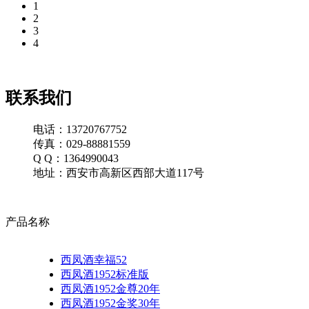
1
2
3
4
联系我们
电话：13720767752
传真：029-88881559
Q Q：1364990043
地址：西安市高新区西部大道117号
产品名称
西凤酒幸福52
西凤酒1952标准版
西凤酒1952金尊20年
西凤酒1952金奖30年