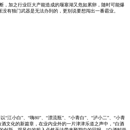
空不断，加之行业巨大产能造成的堰塞湖又危如累卵，随时可能爆
派没有独门武器是无法办到的，更别说要想闯出一番霸业。
白”、“嗨80”、“漂流瓶”、“小青白”、“泸小二”、“小青
了白酒文化的新篇章，在业内业外的一片津津乐道之声中，“白酒
的创新，跟风似的投入必然无法带来预期中的回报。“白酒时尚