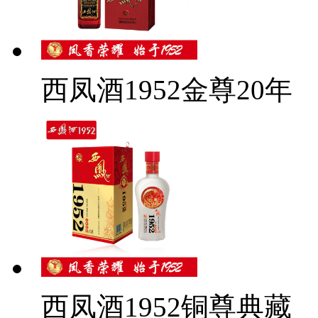
西凤酒1952金尊20年
西凤酒1952铜尊典藏