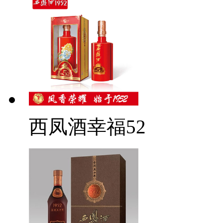
西凤酒幸福52