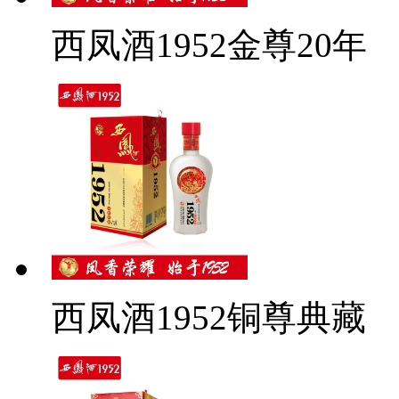
西凤酒1952金尊20年
西凤酒1952铜尊典藏