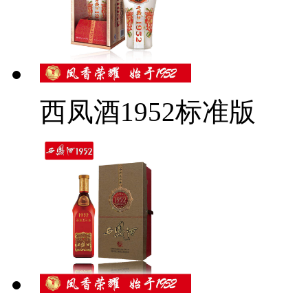
西凤酒1952标准版