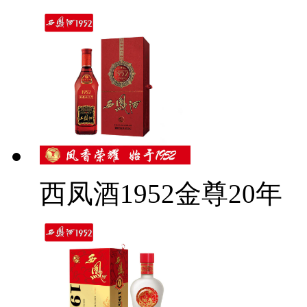
西凤酒1952金尊20年