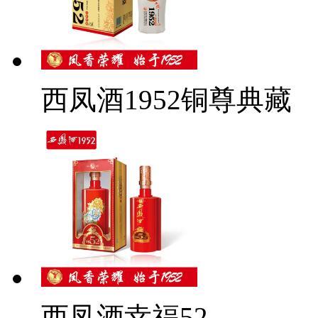
西凤酒1952铜尊典藏
西凤酒幸福52