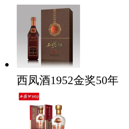
西凤酒1952金奖50年