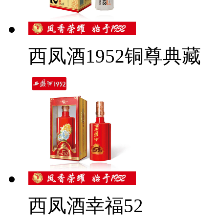
西凤酒1952铜尊典藏
西凤酒幸福52