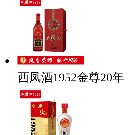
西凤酒1952金尊20年