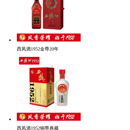
西凤酒1952金尊20年
西凤酒1952铜尊典藏