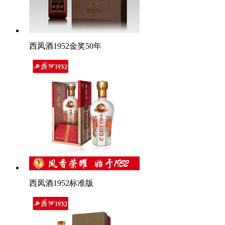
西凤酒1952金奖50年
西凤酒1952标准版