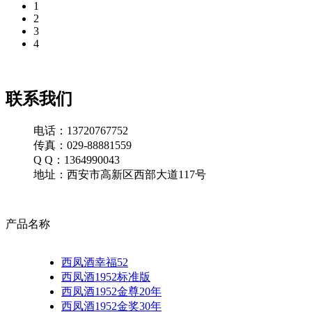
1
2
3
4
联系我们
电话：13720767752
传真：029-88881559
Q Q：1364990043
地址：西安市高新区西部大道117号
产品名称
西凤酒幸福52
西凤酒1952标准版
西凤酒1952金尊20年
西凤酒1952金奖30年