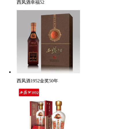
西凤酒幸福52
西凤酒1952金奖50年