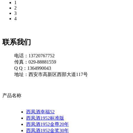
1
2
3
4
联系我们
电话：13720767752
传真：029-88881559
Q Q：1364990043
地址：西安市高新区西部大道117号
产品名称
西凤酒幸福52
西凤酒1952标准版
西凤酒1952金尊20年
西凤酒1952金奖30年