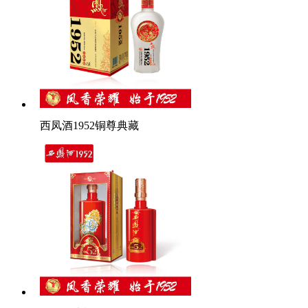
西凤酒1952铜尊典藏