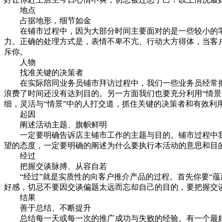
地点
占据地形，细节如金
在铺市过程中，因为大部分时间主要面对的是一些较小的零
力。正确的处理方式是，表情不卑不亢、行动大方得体，当客
斥你。
人物
找准关键的决策者
在实际陪同业务员铺市拜访过程中，我们一些业务员经常把到
浪费了时间还没有达到目的。另一方面我们也要充分利用“情景
细，灵活与“情景”中的人打交道，抓住关键的决策者和有效利用
起因
阐述活动主题、旗帜鲜明
一定要明确告诉店主铺市工作的主题与目的。铺市过程中我
望的态度，一定要明确的阐述为什么要执行本活动的意思和目
经过
把握交谈脉搏、从容自若
“经过”就是实质性的向客户推介产品的过程。首先你要“蕴
好感，切忌不要因交谈偏题太远而忘却自己的目的，要把握交谈
结果
善于总结、不断提升
总结每一天或每一次的推广成功与失败的经验。有一个最好的