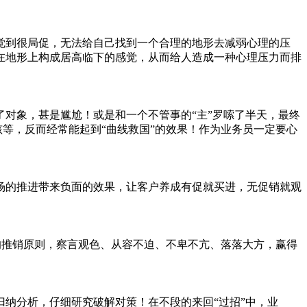
到很局促，无法给自己找到一个合理的地形去减弱心理的压
在地形上构成居高临下的感觉，从而给人造成一种心理压力而排
对象，甚是尴尬！或是和一个不管事的“主”罗嗦了半天，最终
孩等，反而经常能起到“曲线救国”的效果！作为业务员一定要心
的推进带来负面的效果，让客户养成有促就买进，无促销就观
的推销原则，察言观色、从容不迫、不卑不亢、落落大方，赢得
纳分析，仔细研究破解对策！在不段的来回“过招”中，业